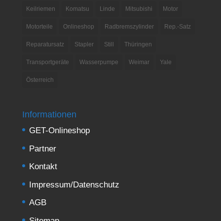
Keilriemen
Komatsu
Linde
Mitsubishi
Motor
Motorteile
Onlineshop
Radbremszylinder
Rep.-Satz
Reparatursatz
Stapler
Still
Thüringen
Transportgeräte
Wasserpumpe
Weimar
Yale
Österreich
Informationen
GET-Onlineshop
Partner
Kontakt
Impressum/Datenschutz
AGB
Sitemap