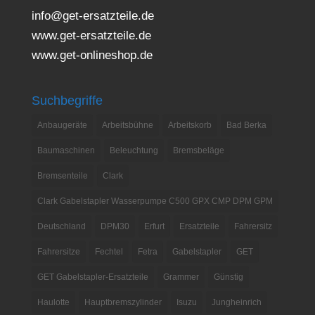
info@get-ersatzteile.de
www.get-ersatzteile.de
www.get-onlineshop.de
Suchbegriffe
Anbaugeräte
Arbeitsbühne
Arbeitskorb
Bad Berka
Baumaschinen
Beleuchtung
Bremsbeläge
Bremsenteile
Clark
Clark Gabelstapler Wasserpumpe C500 GPX CMP DPM GPM
Deutschland
DPM30
Erfurt
Ersatzteile
Fahrersitz
Fahrersitze
Fechtel
Fetra
Gabelstapler
GET
GET Gabelstapler-Ersatzteile
Grammer
Günstig
Haulotte
Hauptbremszylinder
Isuzu
Jungheinrich