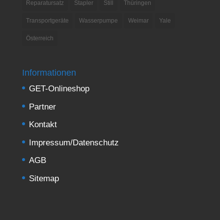
Reparatursatz
Stapler
Still
Thüringen
Transportgeräte
Wasserpumpe
Weimar
Yale
Österreich
Informationen
GET-Onlineshop
Partner
Kontakt
Impressum/Datenschutz
AGB
Sitemap