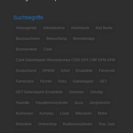
Suchbegriffe
Anbaugeräte
Arbeitsbühne
Arbeitskorb
Bad Berka
Baumaschinen
Beleuchtung
Bremsbeläge
Bremsenteile
Clark
Clark Gabelstapler Wasserpumpe C500 GPX CMP DPM GPM
Deutschland
DPM30
Erfurt
Ersatzteile
Fahrersitz
Fahrersitze
Fechtel
Fetra
Gabelstapler
GET
GET Gabelstapler-Ersatzteile
Grammer
Günstig
Haulotte
Hauptbremszylinder
Isuzu
Jungheinrich
Keilriemen
Komatsu
Linde
Mitsubishi
Motor
Motorteile
Onlineshop
Radbremszylinder
Rep.-Satz