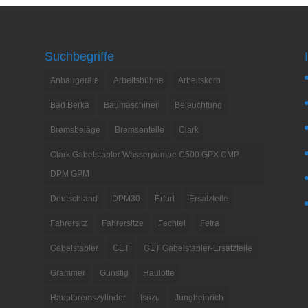
Suchbegriffe
Anbaugeräte
Arbeitsbühne
Arbeitskorb
Bad Berka
Baumaschinen
Beleuchtung
Bremsbeläge
Bremsenteile
Clark
Clark Gabelstapler Wasserpumpe C500 GPX CMP
DPM GPM
Deutschland
DPM30
Erfurt
Ersatzteile
Fahrersitz
Fahrersitze
Fechtel
Fetra
Gabelstapler
GET
GET Gabelstapler-Ersatzteile
Grammer
Günstig
Haulotte
Hauptbremszylinder
Isuzu
Jungheinrich