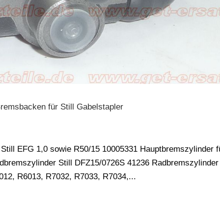
remsbacken für Still Gabelstapler
 Still EFG 1,0 sowie R50/15 10005331 Hauptbremszylinder f
adbremszylinder Still DFZ15/0726S 41236 Radbremszylinder
6012, R6013, R7032, R7033, R7034,...