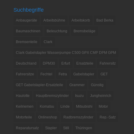
Suchbegriffe
Anbaugeräte
Arbeitsbühne
Arbeitskorb
Bad Berka
Baumaschinen
Beleuchtung
Bremsbeläge
Bremsenteile
Clark
Clark Gabelstapler Wasserpumpe C500 GPX CMP DPM GPM
Deutschland
DPM30
Erfurt
Ersatzteile
Fahrersitz
Fahrersitze
Fechtel
Fetra
Gabelstapler
GET
GET Gabelstapler-Ersatzteile
Grammer
Günstig
Haulotte
Hauptbremszylinder
Isuzu
Jungheinrich
Keilriemen
Komatsu
Linde
Mitsubishi
Motor
Motorteile
Onlineshop
Radbremszylinder
Rep.-Satz
Reparatursatz
Stapler
Still
Thüringen