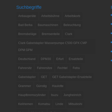
Suchbegriffe
Anbaugeräte
Arbeitsbühne
Arbeitskorb
Bad Berka
Baumaschinen
Beleuchtung
Bremsbeläge
Bremsenteile
Clark
Clark Gabelstapler Wasserpumpe C500 GPX CMP
DPM GPM
Deutschland
DPM30
Erfurt
Ersatzteile
Fahrersitz
Fahrersitze
Fechtel
Fetra
Gabelstapler
GET
GET Gabelstapler-Ersatzteile
Grammer
Günstig
Haulotte
Hauptbremszylinder
Isuzu
Jungheinrich
Keilriemen
Komatsu
Linde
Mitsubishi