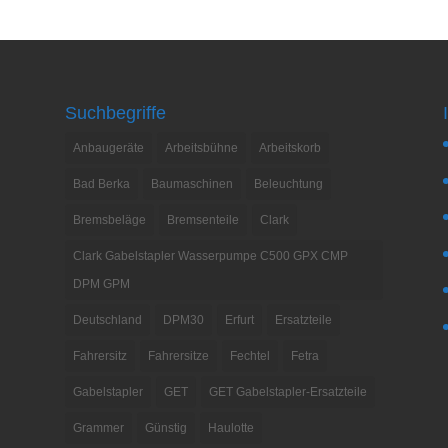
Suchbegriffe
Anbaugeräte
Arbeitsbühne
Arbeitskorb
Bad Berka
Baumaschinen
Beleuchtung
Bremsbeläge
Bremsenteile
Clark
Clark Gabelstapler Wasserpumpe C500 GPX CMP
DPM GPM
Deutschland
DPM30
Erfurt
Ersatzteile
Fahrersitz
Fahrersitze
Fechtel
Fetra
Gabelstapler
GET
GET Gabelstapler-Ersatzteile
Grammer
Günstig
Haulotte