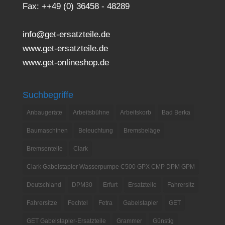
Fax: ++49 (0) 36458 - 48289
info@get-ersatzteile.de
www.get-ersatzteile.de
www.get-onlineshop.de
Suchbegriffe
Anbaugeräte
Arbeitsbühne
Arbeitskorb
Bad Berka
Baumaschinen
Beleuchtung
Bremsbeläge
Bremsenteile
Clark
Clark Gabelstapler Wasserpumpe C500 GPX CMP DPM GPM
Deutschland
DPM30
Erfurt
Ersatzteile
Fahrersitz
Fahrersitze
Fechtel
Fetra
Gabelstapler
GET
GET Gabelstapler-Ersatzteile
Grammer
Günstig