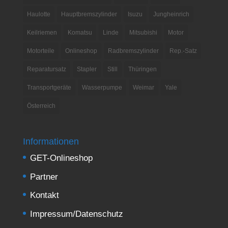
Haulotte
Hauptbremszylinder
Isuzu
Jungheinrich
Keilriemen
Komatsu
Linde
Mitsubishi
Motor
Motorteile
Onlineshop
Radbremszylinder
Rep.-Satz
Reparatursatz
Stapler
Still
Thüringen
Transportgeräte
Wasserpumpe
Weimar
Yale
Österreich
Informationen
GET-Onlineshop
Partner
Kontakt
Impressum/Datenschutz