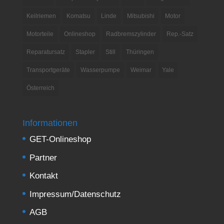
Keilriemen
Komatsu
Linde
Mitsubishi
Motor
Motorteile
Onlineshop
Radbremszylinder
Rep.-Satz
Reparatursatz
Stapler
Still
Thüringen
Transportgeräte
Wasserpumpe
Weimar
Yale
Österreich
Informationen
GET-Onlineshop
Partner
Kontakt
Impressum/Datenschutz
AGB