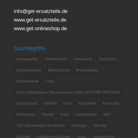
info@get-ersatzteile.de
www.get-ersatzteile.de
www.get-onlineshop.de
Suchbegriffe
Anbaugeräte
Arbeitsbühne
Arbeitskorb
Bad Berka
Baumaschinen
Beleuchtung
Bremsbeläge
Bremsenteile
Clark
Clark Gabelstapler Wasserpumpe C500 GPX CMP DPM GPM
Deutschland
DPM30
Erfurt
Ersatzteile
Fahrersitz
Fahrersitze
Fechtel
Fetra
Gabelstapler
GET
GET Gabelstapler-Ersatzteile
Grammer
Günstig
Haulotte
Hauptbremszylinder
Isuzu
Jungheinrich