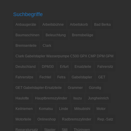
Suchbegriffe
Anbaugeräte
Arbeitsbühne
Arbeitskorb
Bad Berka
Baumaschinen
Beleuchtung
Bremsbeläge
Bremsenteile
Clark
Clark Gabelstapler Wasserpumpe C500 GPX CMP DPM GPM
Deutschland
DPM30
Erfurt
Ersatzteile
Fahrersitz
Fahrersitze
Fechtel
Fetra
Gabelstapler
GET
GET Gabelstapler-Ersatzteile
Grammer
Günstig
Haulotte
Hauptbremszylinder
Isuzu
Jungheinrich
Keilriemen
Komatsu
Linde
Mitsubishi
Motor
Motorteile
Onlineshop
Radbremszylinder
Rep.-Satz
Reparatursatz
Stapler
Still
Thüringen