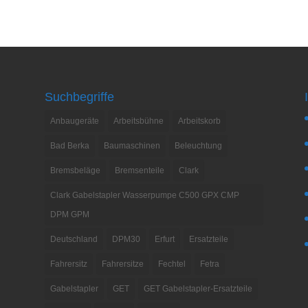
Suchbegriffe
Anbaugeräte
Arbeitsbühne
Arbeitskorb
Bad Berka
Baumaschinen
Beleuchtung
Bremsbeläge
Bremsenteile
Clark
Clark Gabelstapler Wasserpumpe C500 GPX CMP
DPM GPM
Deutschland
DPM30
Erfurt
Ersatzteile
Fahrersitz
Fahrersitze
Fechtel
Fetra
Gabelstapler
GET
GET Gabelstapler-Ersatzteile