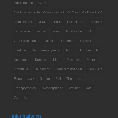
Bremsenteile
Clark
Clark Gabelstapler Wasserpumpe C500 GPX CMP DPM GPM
Deutschland
DPM30
Erfurt
Ersatzteile
Fahrersitz
Fahrersitze
Fechtel
Fetra
Gabelstapler
GET
GET Gabelstapler-Ersatzteile
Grammer
Günstig
Haulotte
Hauptbremszylinder
Isuzu
Jungheinrich
Keilriemen
Komatsu
Linde
Mitsubishi
Motor
Motorteile
Onlineshop
Radbremszylinder
Rep.-Satz
Reparatursatz
Stapler
Still
Thüringen
Transportgeräte
Wasserpumpe
Weimar
Yale
Österreich
Informationen