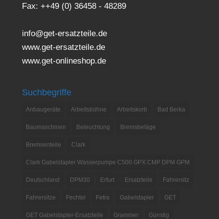
Fax: ++49 (0) 36458 - 48289
info@get-ersatzteile.de
www.get-ersatzteile.de
www.get-onlineshop.de
Suchbegriffe
Anbaugeräte
Arbeitsbühne
Arbeitskorb
Bad Berka
Baumaschinen
Beleuchtung
Bremsbeläge
Bremsenteile
Clark
Clark Gabelstapler Wasserpumpe C500 GPX CMP DPM GPM
Deutschland
DPM30
Erfurt
Ersatzteile
Fahrersitz
Fahrersitze
Fechtel
Fetra
Gabelstapler
GET
GET Gabelstapler-Ersatzteile
Grammer
Günstig