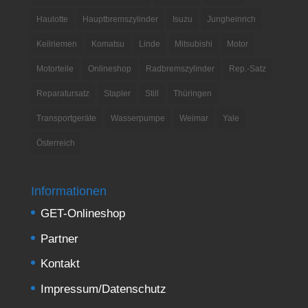
Haulotte
Hauptbremszylinder
Isuzu
Jungheinrich
Keilriemen
Komatsu
Linde
Mitsubishi
Motor
Motorteile
Onlineshop
Radbremszylinder
Rep.-Satz
Reparatursatz
Stapler
Still
Thüringen
Transportgeräte
Wasserpumpe
Weimar
Yale
Österreich
Informationen
GET-Onlineshop
Partner
Kontakt
Impressum/Datenschutz