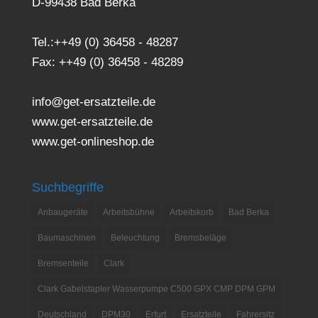
D-99438 Bad Berka
Tel.:++49 (0) 36458 - 48287
Fax: ++49 (0) 36458 - 48289
info@get-ersatzteile.de
www.get-ersatzteile.de
www.get-onlineshop.de
Suchbegriffe
Anbaugeräte
Arbeitsbühne
Arbeitskorb
Bad Berka
Baumaschinen
Beleuchtung
Bremsbeläge
Bremsenteile
Clark
Clark Gabelstapler Wasserpumpe C500 GPX CMP DPM GPM
Deutschland
DPM30
Erfurt
Ersatzteile
Fahrersitz