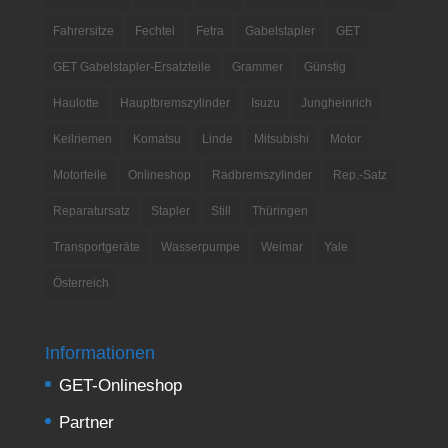
Fahrersitze
Fechtel
Fetra
Gabelstapler
GET
GET Gabelstapler-Ersatzteile
Grammer
Günstig
Haulotte
Hauptbremszylinder
Isuzu
Jungheinrich
Keilriemen
Komatsu
Linde
Mitsubishi
Motor
Motorteile
Onlineshop
Radbremszylinder
Rep.-Satz
Reparatursatz
Stapler
Still
Thüringen
Transportgeräte
Wasserpumpe
Weimar
Yale
Österreich
Informationen
GET-Onlineshop
Partner